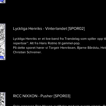
Ljodbylgjer bore fram av vindkast, Kringkasta
av ein tåkelur av framand materie Eit endelaust
Lyckliga Henriks - Vinterlandet [SPOR02]
arpeggio som finn si ende inst i fjorden Støytar
mellom fjellveggane På veg mot ein grå himmel
Lyckliga Henriks er et live-band fra Trøndelag som spiller opp t
repertoar™️. Alt fra Hans Rotmo til gammel-pop.
På dette sporet hører vi Torgeir Henriksen, Bjarne Bårdstu, H
Christian Schreiner.
RICC NIXXON - Pusher [SPOR03]