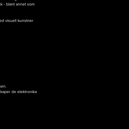
kk - blant annet som
med visuell kunstner
ken.
kaper de elektronika