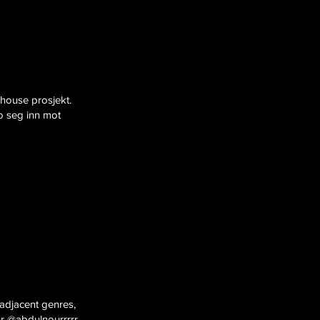
-house prosjekt.
o seg inn mot
adjacent genres,
r @abdulnourrrrr