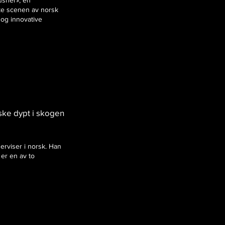
usher», en
ke scenen av norsk
 og innovative
aske dypt i skogen
erviser i norsk. Han
 er en av to