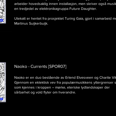
arbeider hovedsaklig innen installasjon, men skriver også musi
en tredjedel av elektronikagruppa Future Daughter.
Utekatt er hentet fra prosjektet Turing Gaia, gjort i samarbeid 
Martinus Suijkerbuijk.
Naoko - Currents [SPOR07]​
​Naoko er en duo bestående av Erlend Elvesveen og Charite Vi
Gjennom en eklektisk vev fra populærmusikkens yttergrenser s
som kjennes i kroppen – mørke, eteriske lydlandskaper der
sårbarhet og vold flyter om hverandre.