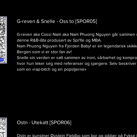
G-reven & Snelle - Oss to [SPOR05]
G-reven aka Cossi Nam aka Nam Phuong Nguyen går sammen 
denne R&B-låta produsert av Spr1te og MBA.
Nam Phuong Nguyen fra Fjorden Baby! er en legendarisk skikkel
Bergen som vi er stor fan av!
Snelle sin verden er satt sammen av ironi, sårbarhet og kompro
hvor hun leker seg med referanser og sjangere.
Selv beskrive
som en «rap-bitch og en popstjerne»
Ostn - Utekatt [SPOR06]​​
Ostn er kunstner Øystein Fjeldbo som bor og jobber på Fykse 