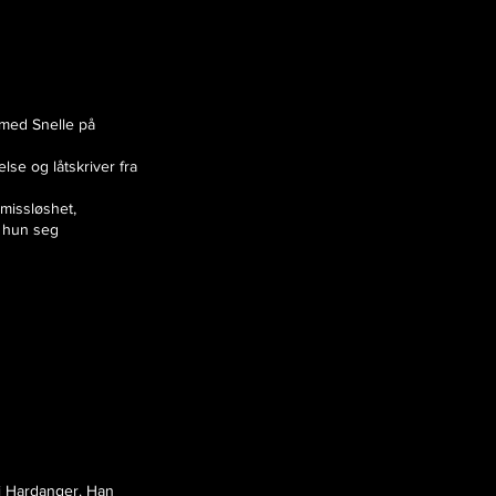
med Snelle på
se og låtskriver fra
missløshet,
r hun seg
i Hardanger. Han