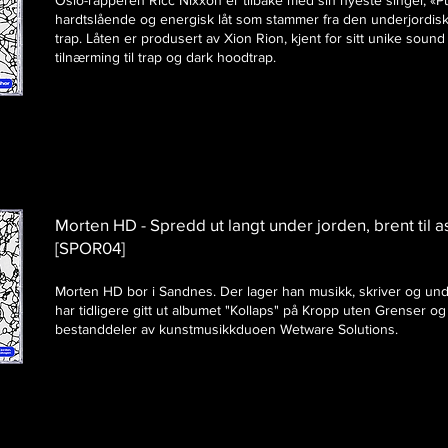
Oslo-rapperen Ricc Nixxon er tilbake med sin nyeste singel, «P
hardtslående og energisk låt som stammer fra den underjordis
trap. Låten er produsert av Xion Rion, kjent for sitt unike sound
tilnærming til trap og dark hoodtrap.
Morten HD - Spredd ut langt under jorden, brent til 
[SPOR04]
Morten HD bor i Sandnes. Der lager han musikk, skriver og und
har tidligere gitt ut albumet "Kollaps" på Kropp uten Grenser og
bestanddeler av kunstmusikkduoen Wetware Solutions.