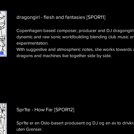
dragongirl - flesh and fantasies [SPOR11]
Copenhagen-based composer, producer and DJ dragongirl i
dynamic and raw sonic worldbuilding blending club music an
experimentation.
With suggestive and atmospheric notes, she works towards 
dragons and machines live together side by side.
Spr1te - How Far [SPOR12]
Spr1te er en Oslo-basert produsent og DJ og en av to drivk
uten Grenser.