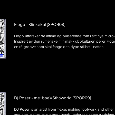
Flogo - Klinkekul [SPOR08]
Flogo utforsker de intime og pulserende rom i sitt nye micro
Inspirert av den rumenske minimal-klubbkulturen peiler Flog
en rå groove som skal fange den dype stillhet i natten.
Dj Poser - me+baeVSthaworld [SPOR09]
DJ Poser is an artist from Texas making footwork and other 
and also makes music and visuals under the name Abdulnou