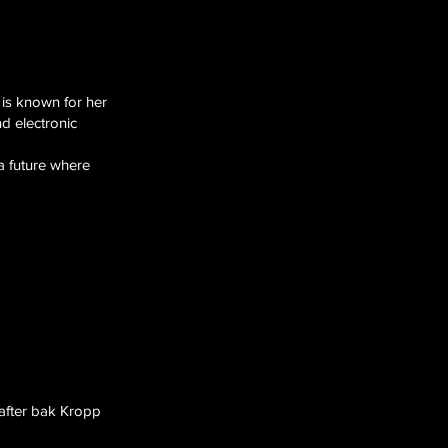
s known for her
d electronic
a future where
rafter bak Kropp